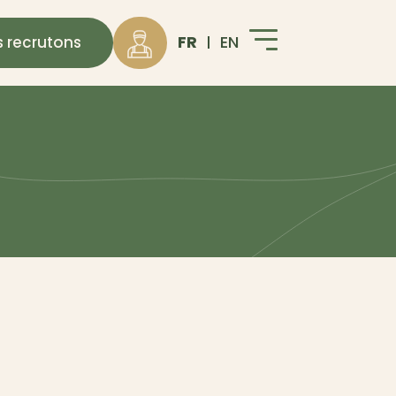
FR
EN
 recrutons